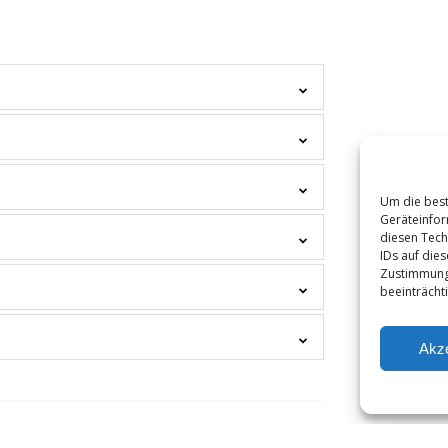
Um die best
Geräteinfor
diesen Tech
IDs auf die
Zustimmung
beeinträcht
Akze