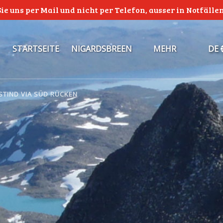
Sie uns per Mail und nicht per Telefon, ausser in Notfäll
Open Nigardsbreen Menu
Open More
STARTSEITE
NIGARDSBREEN
MEHR
DE
Menu
TIND VIA SÜD RÜCKEN