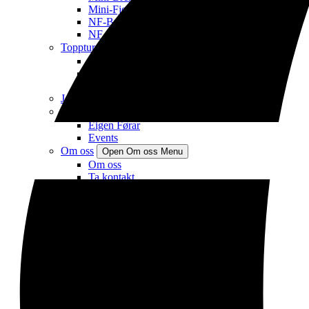
Mini-Fjellklatrekurs
NF-Breførarkurs
NF – Metode- og redningsseminar bre
Toppturar
Open Toppturar Menu
Vis alle toppturar i Jotunheimen
Toppturar i Hurrungane
Toppturar i Aust Jotunheimen
Josten på langs
Eigen Førar
Open Eigen Førar Menu
Eigen Førar
Events
Om oss
Open Om oss Menu
Om oss
Ta kontakt
Meir informasjon
Open Meir informasjon Menu
Brebuss – rutetabell
Overnatting
Links (NO)
Galleri