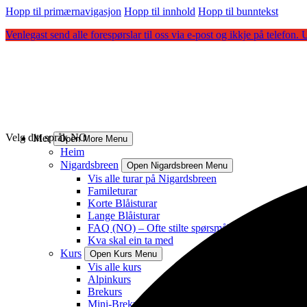
Hopp til primærnavigasjon
Hopp til innhold
Hopp til bunntekst
Venlegast send alle forespørslar til oss via e-post og ikkje på telefon
Velg ditt språk
NO
Mer
Open More Menu
Heim
Nigardsbreen
Open Nigardsbreen Menu
Vis alle turar på Nigardsbreen
Famileturar
Korte Blåisturar
Lange Blåisturar
FAQ (NO) – Ofte stilte spørsmål
Kva skal ein ta med
Kurs
Open Kurs Menu
Vis alle kurs
Alpinkurs
Brekurs
Mini-Brekurs