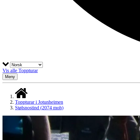
Vis alle Toppturar
Meny
Toppturar i Jotunheimen
Stølsnostind (2074 moh)